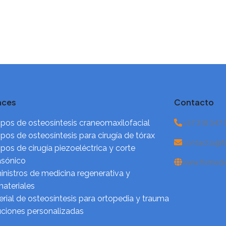
aces
Contacto
pos de osteosíntesis craneomaxilofacial
+57 318 347
pos de osteosíntesis para cirugía de tórax
contacto@fi
pos de cirugía piezoeléctrica y corte
asónico
www.fixmedi
nistros de medicina regenerativa y
ateriales
rial de osteosíntesis para ortopedia y trauma
uciones personalizadas