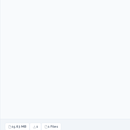
15.63 MB
1
1 Files