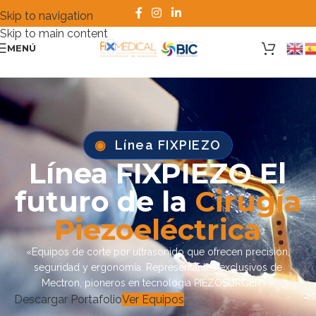
Skip to navigation
Skip to main content
MENÚ
◉
Línea
FIXPIEZO
Línea FIXPIEZO El
futuro de la
Cirugía
Piezoeléctrica
«Equipos de corte por ultrasonido que ofrecen precisión,
seguridad y ergonomía. Representantes exclusivos de
Mectron, pioneros en tecnología PIEZOSURGERY.»
Descargar Portafolio
Ver Equipos