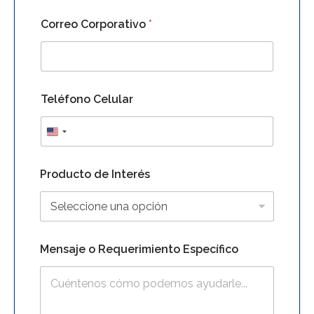
Correo Corporativo
*
Teléfono Celular
T
Producto de Interés
e
l
é
f
o
n
Mensaje o Requerimiento Específico
o
C
o
r
p