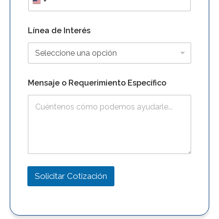
o
m
p
l
Línea de Interés
e
t
o
C
o
Mensaje o Requerimiento Específico
r
r
e
o
Solicitar Cotización