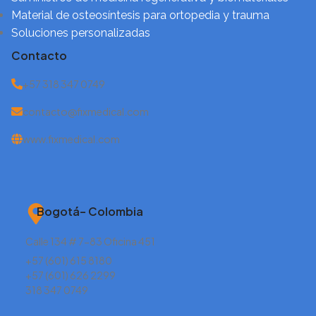
Material de osteosíntesis para ortopedia y trauma
Soluciones personalizadas
Contacto
+57 318 347 0749
contacto@fixmedical.com
www.fixmedical.com
Bogotá– Colombia
Calle 134 # 7-83 Oficina 451
+57 (601) 615 8180
+57 (601) 626 2299
318 347 0749