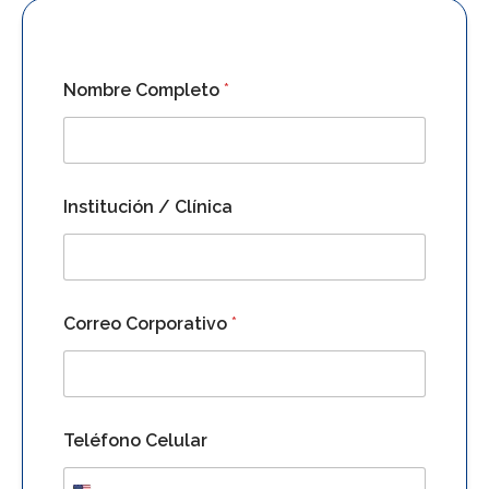
Nombre Completo
*
Institución / Clínica
C
Correo Corporativo
*
o
m
p
l
e
t
Teléfono Celular
o
C