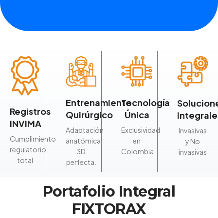
Tecnología
Entrenamiento
Solucion
Registros
Única
Quirúrgico
Integrale
INVIMA
Exclusividad
Adaptación
Invasivas
Cumplimiento
en
anatómica
y No
regulatorio
Colombia
3D
invasivas
total
perfecta.
Portafolio Integral
FIXTORAX