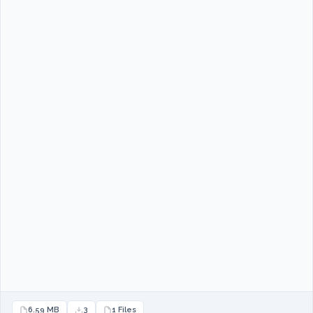
6.59 MB
3
1 Files