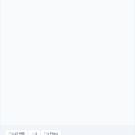
1.27 MB
3
1 Files