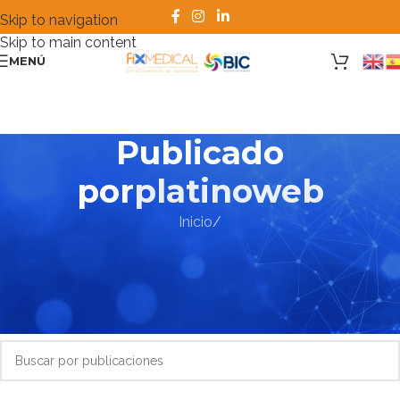
Skip to navigation
Skip to main content
MENÚ
Publicado
por
platinoweb
Inicio
/
No hay ningún resultado
Lo siento, pero no se encontraron resultados. Tal vez la
búsqueda ayude a encontrar una publicación relacionada.