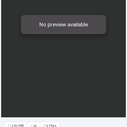
3.61 MB
12
1 Files