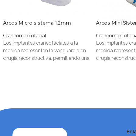
Arcos Micro sistema 1.2mm
Arcos Mini Sis
Craneomaxilofacial
Craneomaxilofaci
Los implantes craneofaciales a la
Los implantes cra
medida representan la vanguardia en
medida represent
cirugía reconstructiva, permitiendo una
cirugía reconstruc
restauración exacta de la estructura
restauración exact
ósea mediante el
ósea mediante el
Enl