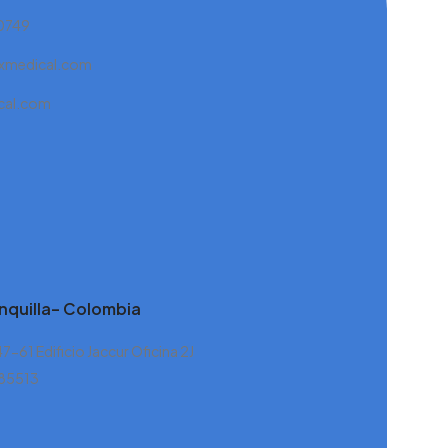
 0749
xmedical.com
cal.com
nquilla– Colombia
47-61 Edificio Jaccur Oficina 2J
885513