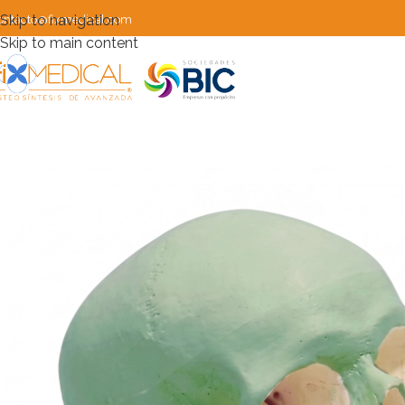
Skip to navigation
ontacto@fixmedical.com
Skip to main content