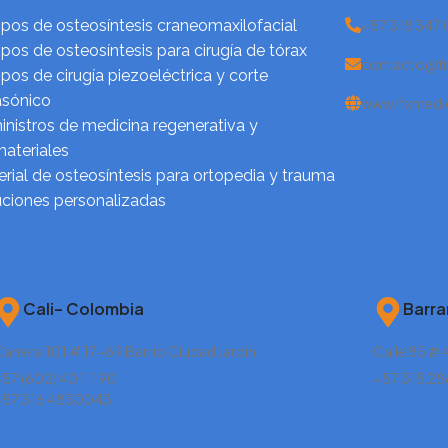
pos de osteosíntesis craneomaxilofacial
+57 318 347
pos de osteosíntesis para cirugía de tórax
contacto@fi
pos de cirugía piezoeléctrica y corte
asónico
www.fixmedi
nistros de medicina regenerativa y
ateriales
rial de osteosíntesis para ortopedia y trauma
uciones personalizadas
Cali– Colombia
Barra
arrera 101 # 17-69 Barrio Ciudad Jardín
Calle 85 # 
57 (602) 401 1190
+57 315 2
+57 316 4830043