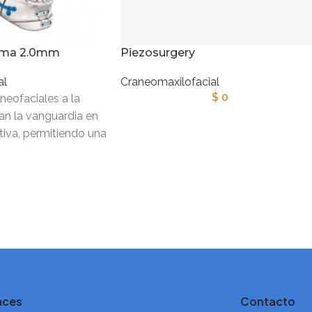
tema 2.0mm
Piezosurgery
al
Craneomaxilofacial
$
0
neofaciales a la
an la vanguardia en
tiva, permitiendo una
a de la estructura
aces
Contacto