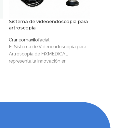
Sistema de videoendoscopia para
artroscopia
Craneomaxilofacial
El Sistema de Videoendoscopia para
Artroscopia de FiXMEDICAL
representa la innovación en
osteosíntesis de avanzada. Este
equipo está diseñado específicamente