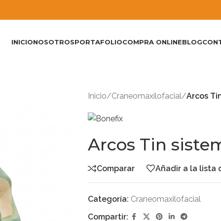
INICIO
NOSOTROS
PORTAFOLIO
COMPRA ONLINE
BLOG
CON
Inicio
/
Craneomaxilofacial
/
Arcos Ti
Arcos Tin sist
Comparar
Añadir a la lista
Categoría:
Craneomaxilofacial
Compartir: