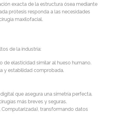
ración exacta de la estructura ósea mediante
ada prótesis responda a las necesidades
irugía maxilofacial.
os de la industria:
 de elasticidad similar al hueso humano.
cia y estabilidad comprobada.
igital que asegura una simetría perfecta.
cirugías más breves y seguras.
al Computarizada), transformando datos