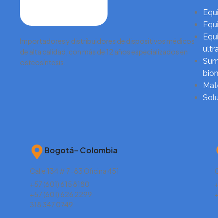
Equi
Equi
Equi
Importadores y distribuidores de dispositivos médicos
ultr
de alta calidad, con más de 12 años especializados en
Sumi
osteosíntesis.
biom
Mate
Sol
Bogotá– Colombia
Calle 134 # 7-83 Oficina 451
C
+57 (601) 615 8180
+
+57 (601) 626 2299
318 347 0749