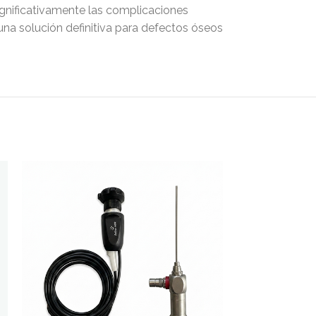
significativamente las complicaciones
 una solución definitiva para defectos óseos