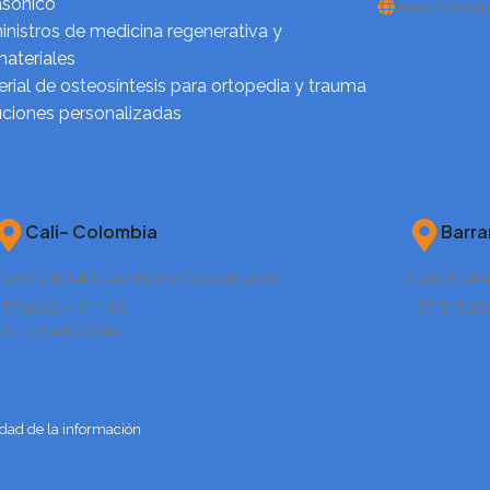
asónico
www.fixmedi
nistros de medicina regenerativa y
ateriales
rial de osteosíntesis para ortopedia y trauma
uciones personalizadas
Cali– Colombia
Barra
arrera 101 # 17-69 Barrio Ciudad Jardín
Calle 85 # 
57 (602) 401 1190
+57 315 2
+57 316 4830043
idad de la información