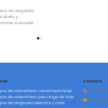
arca de vanguardia
l diseño y
oluciones avanzadas
e osteotomías,
aces
Contacto
pos de osteosíntesis craneomaxilofacial
+57 318 347
pos de osteosíntesis para cirugía de tórax
contacto@fi
pos de cirugía piezoeléctrica y corte