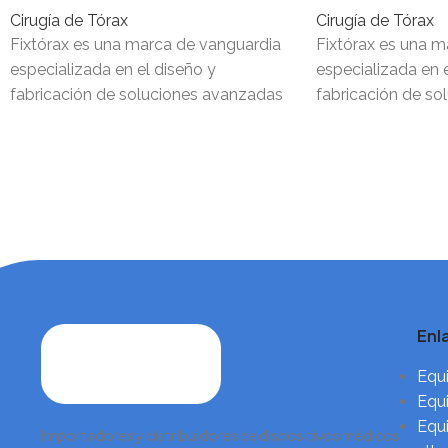
Cirugía de Tórax
Cirugía de Tórax
Fixtórax es una marca de vanguardia
Fixtórax es una m
especializada en el diseño y
especializada en e
fabricación de soluciones avanzadas
fabricación de s
para la fijación de osteotomías,
para la fijación d
Enl
Equi
Equi
Equi
Importadores y distribuidores de dispositivos médicos