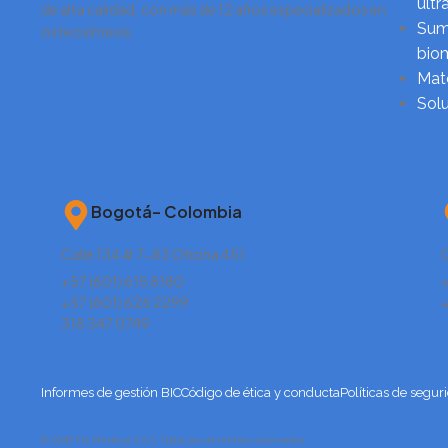
ultr
de alta calidad, con más de 12 años especializados en
Sumi
osteosíntesis.
biom
Mate
Sol
Bogotá– Colombia
Calle 134 # 7-83 Oficina 451
C
+57 (601) 615 8180
+
+57 (601) 626 2299
318 347 0749
Informes de gestión BIC
Código de ética y conducta
Políticas de segur
© 2026 Fix Medical S.A.S. Todos los derechos reservados.