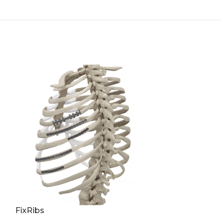
FixRibs
Osteotomía g