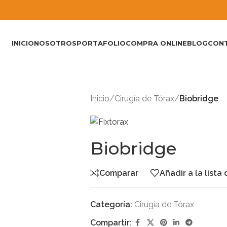
INICIO
NOSOTROS
PORTAFOLIO
COMPRA ONLINE
BLOG
CON
Inicio
/
Cirugía de Tórax
/
Biobridge
Biobridge
Comparar
Añadir a la lista
Categoría:
Cirugía de Tórax
Compartir: