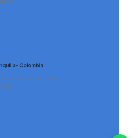
cal.com
nquilla– Colombia
47-61 Edificio Jaccur Oficina 2J
885513