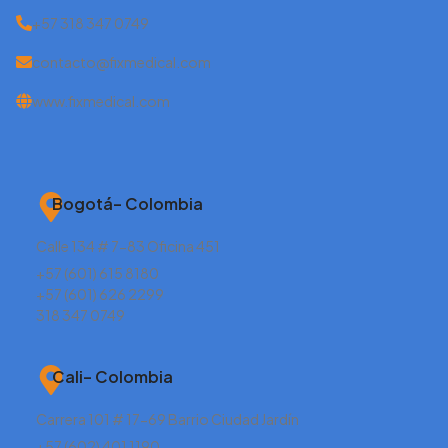
+57 318 347 0749
contacto@fixmedical.com
www.fixmedical.com
Bogotá– Colombia
Calle 134 # 7-83 Oficina 451
+57 (601) 615 8180
+57 (601) 626 2299
318 347 0749
Cali– Colombia
Carrera 101 # 17-69 Barrio Ciudad Jardín
+57 (602) 401 1190