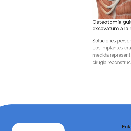
ósea
Osteotomía gui
excavatum a la
Soluciones perso
Los implantes cra
medida represent
cirugía reconstruc
restauración exact
ósea mediante el
Enl