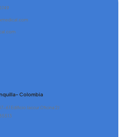
 0749
xmedical.com
cal.com
nquilla– Colombia
47-61 Edificio Jaccur Oficina 2J
885513