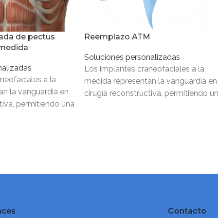
ada de pectus
Reemplazo ATM
 medida
Soluciones personalizadas
nalizadas
Los implantes craneofaciales a la
neofaciales a la
medida representan la vanguardia en
an la vanguardia en
cirugía reconstructiva, permitiendo u
tiva, permitiendo una
restauración exacta de la estructura
a de la estructura
ósea mediante el
aces
Contacto