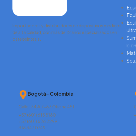
Equi
Equi
Equi
Importadores y distribuidores de dispositivos médicos
ultr
de alta calidad, con más de 12 años especializados en
Sumi
osteosíntesis.
biom
Mate
Sol
Bogotá– Colombia
Calle 134 # 7-83 Oficina 451
C
+57 (601) 615 8180
+
+57 (601) 626 2299
318 347 0749