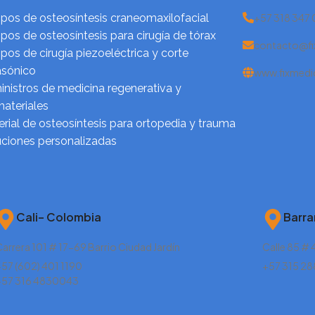
pos de osteosíntesis craneomaxilofacial
+57 318 347
pos de osteosíntesis para cirugía de tórax
contacto@fi
pos de cirugía piezoeléctrica y corte
asónico
www.fixmedi
nistros de medicina regenerativa y
ateriales
rial de osteosíntesis para ortopedia y trauma
uciones personalizadas
Cali– Colombia
Barra
arrera 101 # 17-69 Barrio Ciudad Jardín
Calle 85 # 
57 (602) 401 1190
+57 315 2
+57 316 4830043