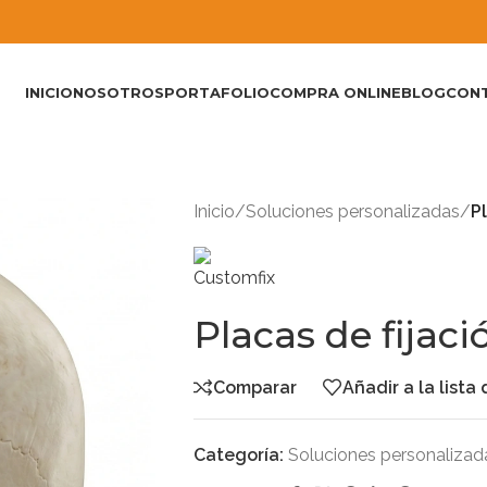
INICIO
NOSOTROS
PORTAFOLIO
COMPRA ONLINE
BLOG
CON
Inicio
/
Soluciones personalizadas
/
P
Placas de fijac
Comparar
Añadir a la lista
Categoría:
Soluciones personalizad