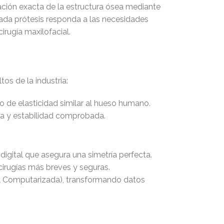
ración exacta de la estructura ósea mediante
ada prótesis responda a las necesidades
irugía maxilofacial.
os de la industria:
 de elasticidad similar al hueso humano.
cia y estabilidad comprobada.
igital que asegura una simetría perfecta.
cirugías más breves y seguras.
al Computarizada), transformando datos