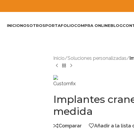
INICIO
NOSOTROS
PORTAFOLIO
COMPRA ONLINE
BLOG
CON
Inicio
/
Soluciones personalizadas
/
I
Implantes crane
medida
Comparar
Añadir a la lista