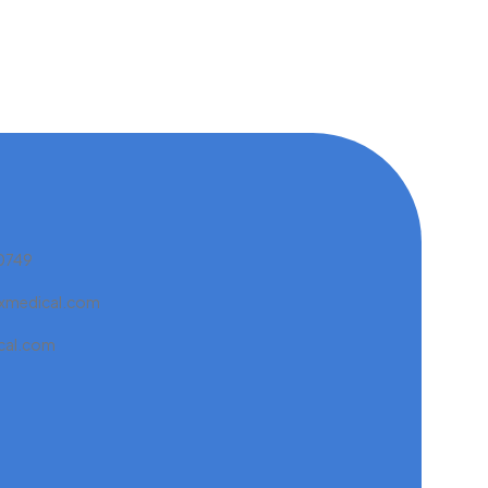
 0749
xmedical.com
cal.com