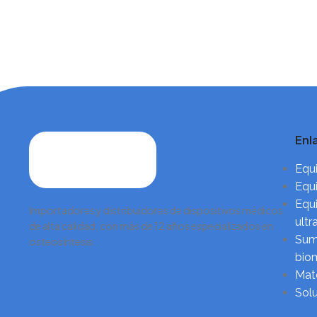
restauración exacta de la estructura
ósea mediante el
ósea mediante el
Enl
Equi
Equi
Equi
Importadores y distribuidores de dispositivos médicos
ultr
de alta calidad, con más de 12 años especializados en
Sumi
osteosíntesis.
biom
Mate
Sol