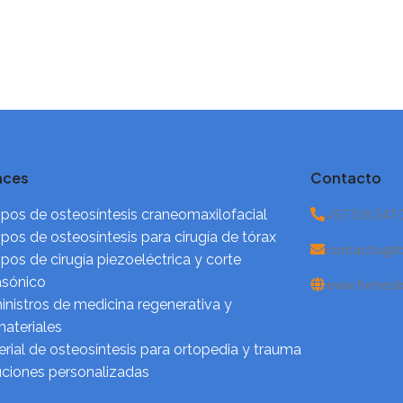
ósea mediante el
aces
Contacto
pos de osteosíntesis craneomaxilofacial
+57 318 347
pos de osteosíntesis para cirugía de tórax
contacto@fi
pos de cirugía piezoeléctrica y corte
asónico
www.fixmedi
nistros de medicina regenerativa y
ateriales
rial de osteosíntesis para ortopedia y trauma
uciones personalizadas