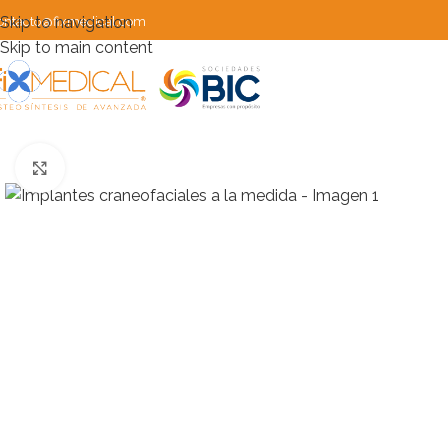
Skip to navigation
ontacto@fixmedical.com
Skip to main content
Clic para ampliar