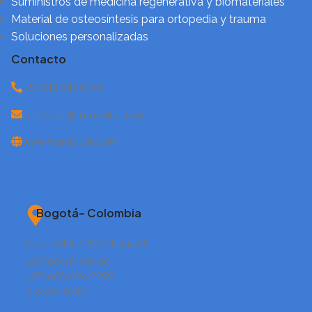
Suministros de medicina regenerativa y biomateriales
Material de osteosíntesis para ortopedia y trauma
Soluciones personalizadas
Contacto
+57 318 347 0749
contacto@fixmedical.com
www.fixmedical.com
Bogotá– Colombia
Calle 134 # 7-83 Oficina 451
+57 (601) 615 8180
+57 (601) 626 2299
318 347 0749