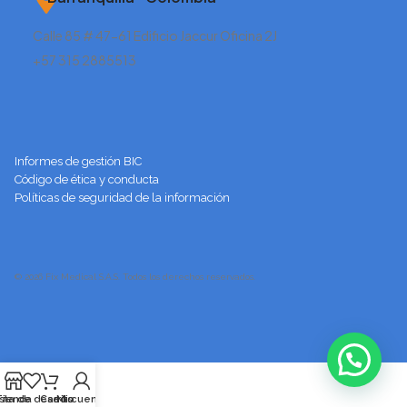
Calle 85 # 47-61 Edificio Jaccur Oficina 2J
+57 315 2885513
Informes de gestión BIC
Código de ética y conducta
Políticas de seguridad de la información
© 2026 Fix Medical S.A.S. Todos los derechos reservados.
ista de deseos
Tienda
Carrito
Mi cuenta