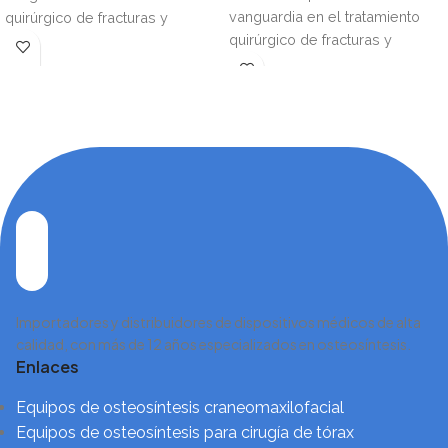
vanguardia en el tratamiento
quirúrgico de fracturas y
quirúrgico de fracturas y
reconstrucciones óseas,
reconstrucciones óseas,
combinando ingeniería de
combinando ingeniería de
Importadores y distribuidores de dispositivos médicos de alta
calidad, con más de 12 años especializados en osteosíntesis.
Enlaces
Equipos de osteosíntesis craneomaxilofacial
Equipos de osteosíntesis para cirugía de tórax