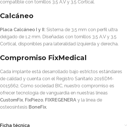
compatible con tornillos 3.5 A.V y 3.5 Cortical
.
Calcáneo
Placa Calcáneo I y II:
Sistema de 3.5 mm con perfil ultra
delgado de 1.2 mm
. Diseñadas con tornillos 3.5 A.V y 3.5
Cortical, disponibles para lateralidad izquierda y derecha
.
Compromiso FixMedical
Cada implante está desarrollado bajo estrictos estándares
de calidad y cuenta con el Registro Sanitario 2016DM-
0015662
. Como sociedad BIC, nuestro compromiso es
ofrecer tecnología de vanguardia en nuestras líneas
CustomFix
,
FixPiezo
,
FIXREGENERA
y la línea de
osteosíntesis
BoneFix
.
Ficha técnica