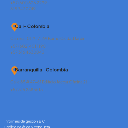
+57 (601) 626 2299
318 347 0749
Cali– Colombia
Carrera 101 # 17-69 Barrio Ciudad Jardín
+57 (602) 401 1190
+57 316 4830043
Barranquilla– Colombia
Calle 85 # 47-61 Edificio Jaccur Oficina 2J
+57 315 2885513
Informes de gestión BIC
Código de ética y conducta