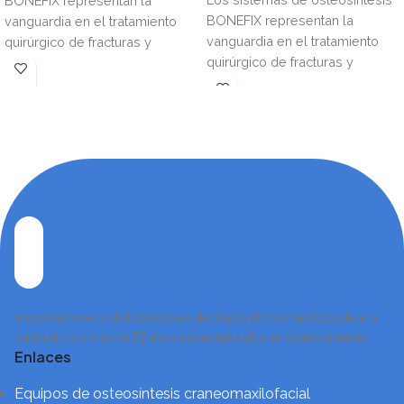
BONEFIX representan la
BONEFIX representan la
vanguardia en el tratamiento
vanguardia en el tratamiento
quirúrgico de fracturas y
quirúrgico de fracturas y
reconstrucciones óseas,
reconstrucciones óseas,
combinando ingeniería de
combinando ingeniería de
Importadores y distribuidores de dispositivos médicos de alta
calidad, con más de 12 años especializados en osteosíntesis.
Enlaces
Equipos de osteosíntesis craneomaxilofacial