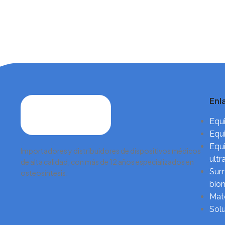
combinando ingeniería de
detalles técnicos
Enl
Equi
Equi
Equi
Importadores y distribuidores de dispositivos médicos
ultr
de alta calidad, con más de 12 años especializados en
Sumi
osteosíntesis.
biom
Mate
Sol