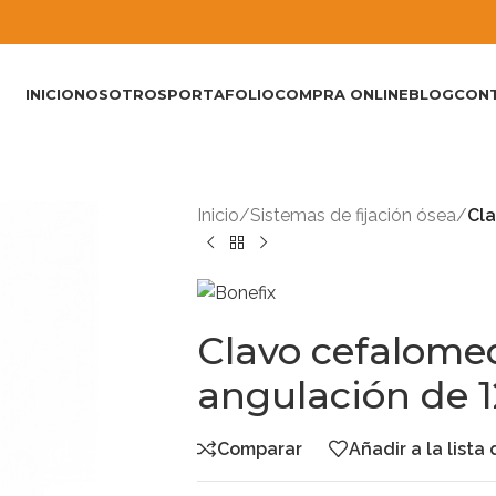
INICIO
NOSOTROS
PORTAFOLIO
COMPRA ONLINE
BLOG
CON
Inicio
/
Sistemas de fijación ósea
/
Cla
Clavo cefalome
angulación de 1
Comparar
Añadir a la lista