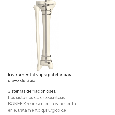
Instrumental suprapatelar para
Mano-sistema
clavo de tibia
2.3mm
Sistemas de fijación ósea
Sistemas de fij
Los sistemas de osteosíntesis
Sistema de Os
BONEFIX representan la vanguardia
Hand System 
en el tratamiento quirúrgico de
es un sistema 