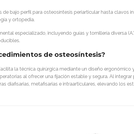
e bajo perfil para osteosíntesis periarticular hasta clavos 
gía y ortopedia
.
tal especializado, incluyendo guías y tornillería diversa (A.V
oducibles
.
cedimientos de osteosíntesis?
acilita la técnica quirúrgica mediante un diseño ergonómico
ratorias al ofrecer una fijación estable y segura. Al integra
 diafisarias, metafisarias e intraarticulares, elevando los es