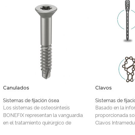
Canulados
Clavos
Sistemas de fijación ósea
Sistemas de fijac
Los sistemas de osteosíntesis
Basado en la inf
BONEFIX representan la vanguardia
proporcionada sob
en el tratamiento quirúrgico de
Clavos Intramedul
fracturas y reconstrucciones óseas,
(Marca: Trauhui), 