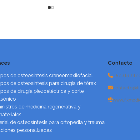
combinando ingeniería de
aces
Contacto
pos de osteosíntesis craneomaxilofacial
+57 318 347
pos de osteosíntesis para cirugía de tórax
contacto@fi
pos de cirugía piezoeléctrica y corte
asónico
www.fixmedi
nistros de medicina regenerativa y
ateriales
rial de osteosíntesis para ortopedia y trauma
uciones personalizadas