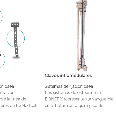
Clavos intramedulares
ión ósea
Sistemas de fijación ósea
ormación
Los sistemas de osteosíntesis
re la línea de
BONEFIX representan la vanguardia
ares de FixMedical
en el tratamiento quirúrgico de
he organizado los
fracturas y reconstrucciones óseas,